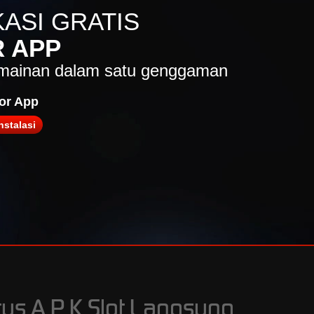
ASI GRATIS
 APP
rmainan dalam satu genggaman
or App
nstalasi
tus A P K Slot Langsung