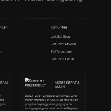
ngan
Komunitas
Link Slot Gacor
Slot Gacor Maxwin
id
Slot Terpercaya
Slot Gacor Hari Ini
GRAM
AKSES CEPAT &
AMAN
n
Dengan sistem yang stabil dan navigasi yang
itas
mudah dipahami, PRESIDENSLOT memberikan
gguna
pengalaman penggunaan yang nyaman
sehingga pengguna dapat menikmati layanan