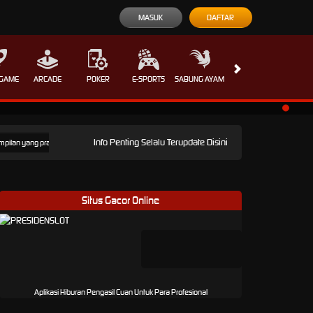
MASUK
DAFTAR
 GAME
ARCADE
POKER
E-SPORTS
SABUNG AYAM
PROMOSI
Info Penting Selalu Terupdate Disini
 yang praktis, navigasi sederhana, serta pengalaman akses yang nyaman melalui berbagai perang
Situs Gacor Online
Aplikasi Hiburan Pengasil Cuan Untuk Para Profesional