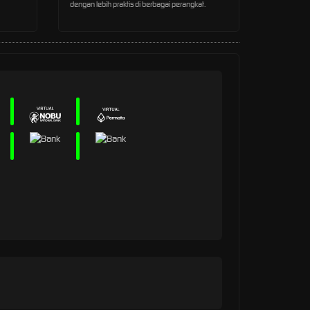
dengan lebih praktis di berbagai perangkat.