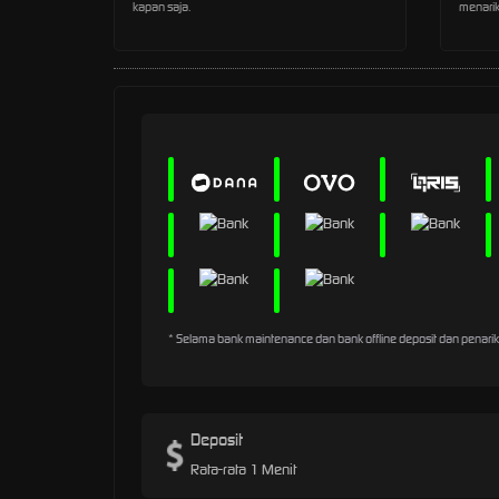
kapan saja.
menarik
* Selama bank maintenance dan bank offline deposit dan penarik
Deposit
Rata-rata 1 Menit