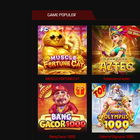
GAME POPULER
MUSCLE FORTUNE CAT
Treasures of Aztec
Bang Gacor 1000
Gates of Olympus 1000