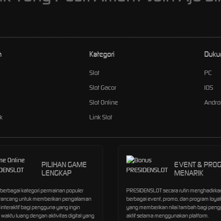
m
Kategori
Duku
Slot
PC
Slot Gacor
IOS
Slot Online
Andro
k
Link Slot
PILIHAN GAME
EVENT & PRO
LENGKAP
MENARIK
 berbagai kategori permainan populer
PRESIDENSLOT secara rutin menghadirka
irancang untuk memberikan pengalaman
berbagai event, promo, dan program loyal
 interaktif bagi pengguna yang ingin
yang memberikan nilai tambah bagi pen
 waktu luang dengan aktivitas digital yang
aktif selama menggunakan platform.