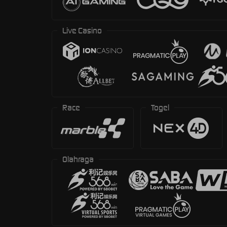
Live Casino
Race
Togel
Olahraga